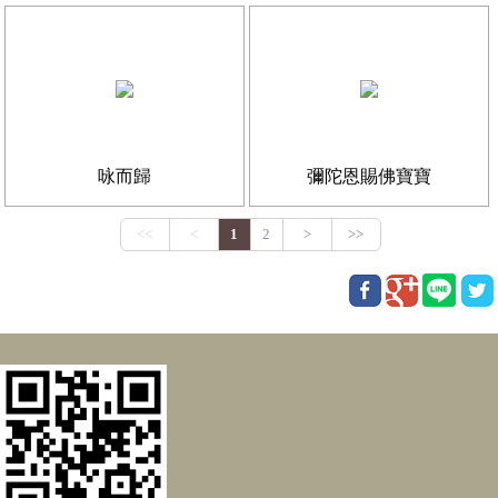
咏而歸
彌陀恩賜佛寶寶