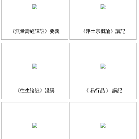
《無量壽經譯註》要義
《淨土宗概論》講記
《往生論註》淺講
《 易行品 》 講記