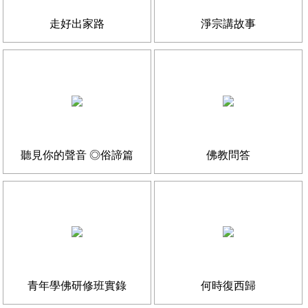
走好出家路
淨宗講故事
聽見你的聲音 ◎俗諦篇
佛教問答
青年學佛研修班實錄
何時復西歸