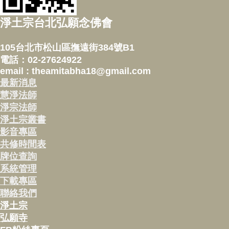
淨土宗台北弘願念佛會
105台北市松山區撫遠街384號B1
電話：02-27624922
email : theamitabha18@gmail.com
最新消息
慧淨法師
淨宗法師
淨土宗叢書
影音專區
共修時間表
牌位查詢
系統管理
下載專區
聯絡我們
淨土宗
弘願寺