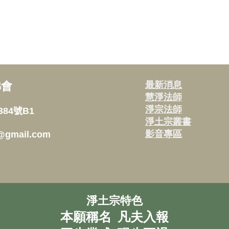
佛會
最新消息
慧淨法師
淨宗法師
84號B1
淨土宗叢書
影音專區
18@gmail.com
淨土宗特色
本願稱名 凡夫入報