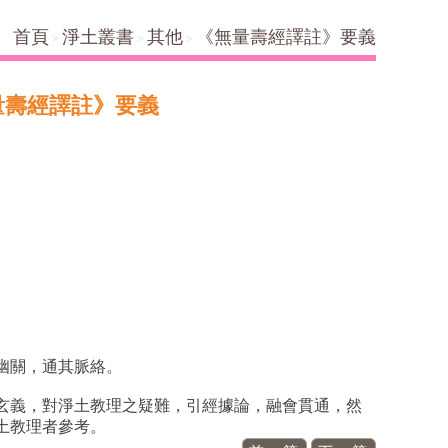
首頁
淨土叢書
其他
《無量壽經譯註》要義
量壽經譯註》要義
幽關，通其脈絡。
玄義，對淨土教理之疑難，引經據論，融會貫通，然
土教理者參考。