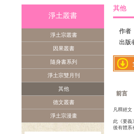
其他
淨土叢書
作者
淨土宗叢書
出版
因果叢書
隨身書系列
淨土宗雙月刊
其他
前言
德文叢書
凡釋經文
淨土宗漫畫
此《要義
後有體系