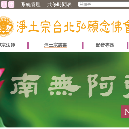
中
小
系統管理
共修時間表
淨宗法師
淨土宗叢書
影音專區