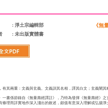
淨土宗編輯部
《無
者
未出版實體書
，有其兩重：文義與玄義。文義訓其名相，譯其白文；玄義闡其
》一書係節錄自《無量壽經譯註》，乃特為發揮《無量壽經》之
有條理而詳實地作深入淺出的敘述，頗值有意深入理解或弘揚淨