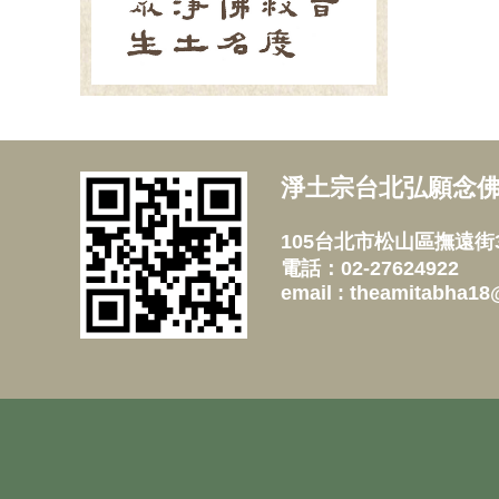
淨土宗台北弘願念
105台北市松山區撫遠街3
電話：02-27624922
email : theamitabha