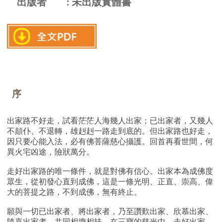
出版者
未出版實體書
序
出家路不好走，試看茫茫人海幾人出家；已出家者，又幾人
不顛仆、不退轉，雄赳赳一路走到底的。但出家路也好走，
因只要心能入法，必有佛菩薩慈心攝護。回首再看世間，何
異火宅凶途，險狀萬分。
走好出家路的唯一條件，就是對佛有信心。出家本為成佛度
眾生，從初發心直到成佛，這是一條光明、正直、崇高、偉
大的菩提之路，不到成佛，無有終止。
願與一切已出家者、將出家者，乃至讚歎出家、欣慕出家、
隨喜出家者，共同相攙相扶，在三寶的慈光中，走好出家