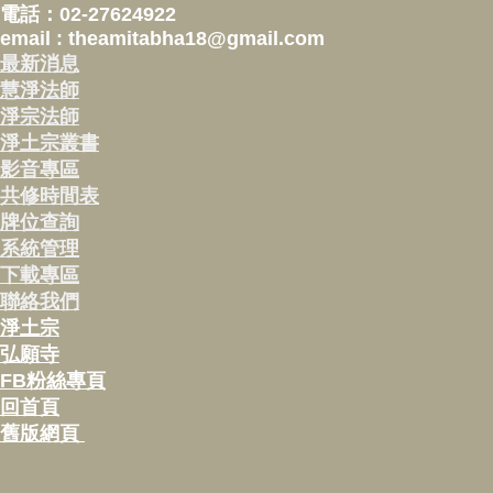
電話：02-27624922
email : theamitabha18@gmail.com
最新消息
慧淨法師
淨宗法師
淨土宗叢書
影音專區
共修時間表
牌位查詢
系統管理
下載專區
聯絡我們
淨土宗
弘願寺
FB粉絲專頁
回首頁
舊版網頁