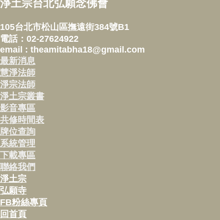
淨土宗台北弘願念佛會
105台北市松山區撫遠街384號B1
電話：02-27624922
email : theamitabha18@gmail.com
最新消息
慧淨法師
淨宗法師
淨土宗叢書
影音專區
共修時間表
牌位查詢
系統管理
下載專區
聯絡我們
淨土宗
弘願寺
FB粉絲專頁
回首頁