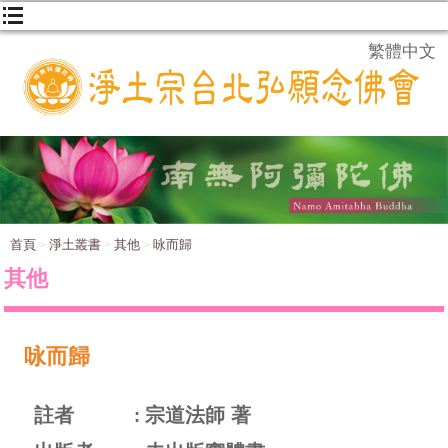
繁體中文
首頁
淨土叢書
其他
咏而歸
其他
咏而歸
註者
宗道法師 著