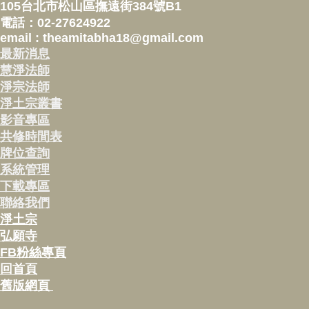
105台北市松山區撫遠街384號B1
電話：02-27624922
email : theamitabha18@gmail.com
最新消息
慧淨法師
淨宗法師
淨土宗叢書
影音專區
共修時間表
牌位查詢
系統管理
下載專區
聯絡我們
淨土宗
弘願寺
FB粉絲專頁
回首頁
舊版網頁