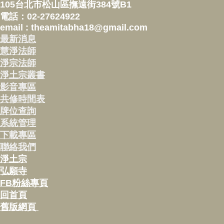
105台北市松山區撫遠街384號B1
電話：02-27624922
email : theamitabha18@gmail.com
最新消息
慧淨法師
淨宗法師
淨土宗叢書
影音專區
共修時間表
牌位查詢
系統管理
下載專區
聯絡我們
淨土宗
弘願寺
FB粉絲專頁
回首頁
舊版網頁