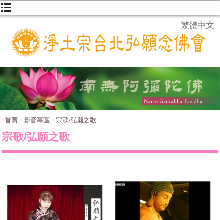
繁體中文
首頁
影音專區
宗歌/弘願之歌
宗歌/弘願之歌