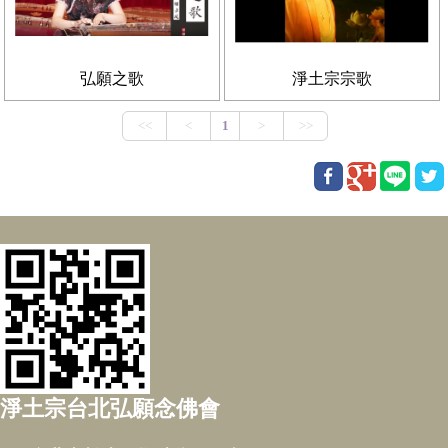
弘願之歌
淨土宗宗歌
淨土宗台北弘願念佛會